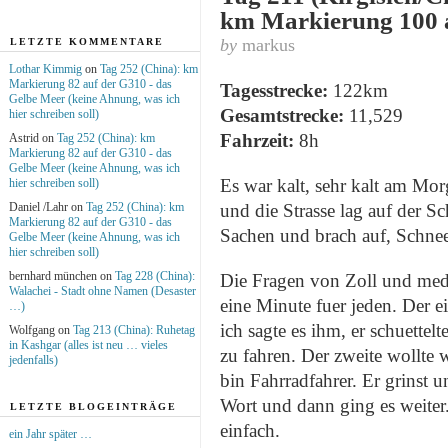
km Markierung 100 a
by
markus
LETZTE KOMMENTARE
Lothar Kimmig
on
Tag 252 (China): km
Markierung 82 auf der G310 - das
Tagesstrecke:
122km
Gelbe Meer (keine Ahnung, was ich
Gesamtstrecke:
11,529
hier schreiben soll)
Fahrzeit:
8h
Astrid on
Tag 252 (China): km
Markierung 82 auf der G310 - das
Gelbe Meer (keine Ahnung, was ich
Es war kalt, sehr kalt am Mor
hier schreiben soll)
Daniel /Lahr on
Tag 252 (China): km
und die Strasse lag auf der Sc
Markierung 82 auf der G310 - das
Sachen und brach auf, Schnee
Gelbe Meer (keine Ahnung, was ich
hier schreiben soll)
bernhard münchen on
Tag 228 (China):
Die Fragen von Zoll und medi
Walachei - Stadt ohne Namen (Desaster
eine Minute fuer jeden. Der e
…)
ich sagte es ihm, er schuette
Wolfgang on
Tag 213 (China): Ruhetag
in Kashgar (alles ist neu … vieles
zu fahren. Der zweite wollte w
jedenfalls)
bin Fahrradfahrer. Er grinst 
Wort und dann ging es weiter.
LETZTE BLOGEINTRÄGE
einfach.
ein Jahr später …