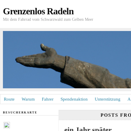
Grenzenlos Radeln
Mit dem Fahrrad vom Schwarzwald zum Gelben Meer
Route
Warum
Fahrer
Spendenaktion
Unterstützung
A
BESUCHERKARTE
POSTS FR
ein Jahr später …