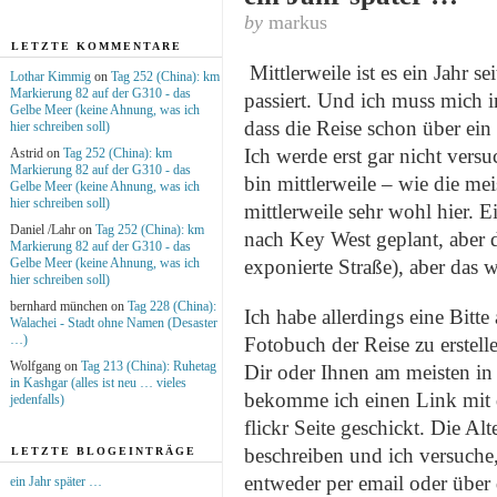
by
markus
LETZTE KOMMENTARE
Mittlerweile ist es ein Jahr se
Lothar Kimmig
on
Tag 252 (China): km
Markierung 82 auf der G310 - das
passiert. Und ich muss mich
Gelbe Meer (keine Ahnung, was ich
dass die Reise schon über ein 
hier schreiben soll)
Ich werde erst gar nicht vers
Astrid on
Tag 252 (China): km
Markierung 82 auf der G310 - das
bin mittlerweile – wie die m
Gelbe Meer (keine Ahnung, was ich
hier schreiben soll)
mittlerweile sehr wohl hier. 
Daniel /Lahr on
Tag 252 (China): km
nach Key West geplant, aber 
Markierung 82 auf der G310 - das
Gelbe Meer (keine Ahnung, was ich
exponierte Straße), aber das 
hier schreiben soll)
bernhard münchen on
Tag 228 (China):
Ich habe allerdings eine Bitte
Walachei - Stadt ohne Namen (Desaster
…)
Fotobuch der Reise zu erstel
Wolfgang on
Tag 213 (China): Ruhetag
Dir oder Ihnen am meisten in
in Kashgar (alles ist neu … vieles
bekomme ich einen Link mit 
jedenfalls)
flickr Seite geschickt. Die Al
beschreiben und ich versuche
LETZTE BLOGEINTRÄGE
entweder per email oder über
ein Jahr später …