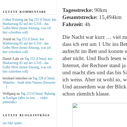
Tagesstrecke:
90km
LETZTE KOMMENTARE
Gesamtstrecke:
15,494km
Lothar Kimmig
on
Tag 252 (China): km
Fahrzeit:
4h
Markierung 82 auf der G310 - das
Gelbe Meer (keine Ahnung, was ich
hier schreiben soll)
Die Nacht war kurz … viel zu 
Astrid on
Tag 252 (China): km
dass ich erst um 1 Uhr ins B
Markierung 82 auf der G310 - das
Gelbe Meer (keine Ahnung, was ich
aufrecht im Bett und konnte n
hier schreiben soll)
aber nicht. Und Buch lesen w
Daniel /Lahr on
Tag 252 (China): km
Markierung 82 auf der G310 - das
Internet, der Rechner stand j
Gelbe Meer (keine Ahnung, was ich
hier schreiben soll)
und macht dies und das bis 
bernhard münchen on
Tag 228 (China):
ich weiss. Aber ist wohl so,
Walachei - Stadt ohne Namen (Desaster
Und ausserdem war der Blick
…)
schon ziemlich klasse.
Wolfgang on
Tag 213 (China): Ruhetag
in Kashgar (alles ist neu … vieles
jedenfalls)
LETZTE BLOGEINTRÄGE
ein Jahr später …