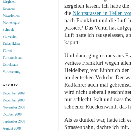
Kirgisien
zergehen lassen. Ich habe die
Kroatien
die
Nichtstrassen in Teilen v
Mazedonien
nach Frankfurt und die Luft b
Montenegro
passiert? Das Ventil hat aufge
Schweiz
Luft hatte ich rausgelassen, a
Slowenien
kaputt.
Tadschikistan
Türkei
Und dann ging es raus aus Fr
Turkmenistan
verliess Frankfurt wegen allem
Usbekistan
Heidelberg vor Einbruch der
Vorbereitung
im deutschen Verkehr. Der war
Radfahrer auch mal gebremst
ARCHIV
wird nicht ueberall geschnitt
December 2009
nur schlecht, kalt und nass f
December 2008
schoener Rueckenwind, das ha
November 2008
October 2008
Als es dunkel war, hatte ich e
September 2008
Strassenbahn, dachte ich mir.
August 2008