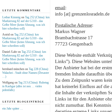
email
:
LETZTE KOMMENTARE
info [at] grenzenlosradeln.de
Lothar Kimmig
on
Tag 252 (China): km
Markierung 82 auf der G310 - das
Postalische Adresse
:
Gelbe Meer (keine Ahnung, was ich
hier schreiben soll)
Markus Wagner
Astrid on
Tag 252 (China): km
Brambachstrasse 17
Markierung 82 auf der G310 - das
Gelbe Meer (keine Ahnung, was ich
77723 Gengenbach
hier schreiben soll)
Daniel /Lahr on
Tag 252 (China): km
Diese Website enthält Verknüp
Markierung 82 auf der G310 - das
Gelbe Meer (keine Ahnung, was ich
Links”). Diese Websites unter
hier schreiben soll)
Der Anbieter hat bei der erst
bernhard münchen on
Tag 228 (China):
Walachei - Stadt ohne Namen (Desaster
fremden Inhalte daraufhin übe
…)
Zu dem Zeitpunkt waren keine
Wolfgang on
Tag 213 (China): Ruhetag
hat keinerlei Einfluss auf die
in Kashgar (alles ist neu … vieles
jedenfalls)
die Inhalte der verknüpften Se
Links ist für den Anbieter o
LETZTE BLOGEINTRÄGE
nicht zumutbar. Bei Kenntni
ein Jahr später …
derartige externe Links unver