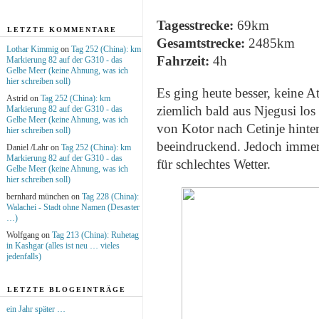
Tagesstrecke:
69km
LETZTE KOMMENTARE
Gesamtstrecke:
2485km
Lothar Kimmig
on
Tag 252 (China): km
Fahrzeit:
4h
Markierung 82 auf der G310 - das
Gelbe Meer (keine Ahnung, was ich
hier schreiben soll)
Es ging heute besser, keine 
Astrid on
Tag 252 (China): km
ziemlich bald aus Njegusi los 
Markierung 82 auf der G310 - das
Gelbe Meer (keine Ahnung, was ich
von Kotor nach Cetinje hint
hier schreiben soll)
beeindruckend. Jedoch immer 
Daniel /Lahr on
Tag 252 (China): km
Markierung 82 auf der G310 - das
für schlechtes Wetter.
Gelbe Meer (keine Ahnung, was ich
hier schreiben soll)
bernhard münchen on
Tag 228 (China):
Walachei - Stadt ohne Namen (Desaster
…)
Wolfgang on
Tag 213 (China): Ruhetag
in Kashgar (alles ist neu … vieles
jedenfalls)
LETZTE BLOGEINTRÄGE
ein Jahr später …